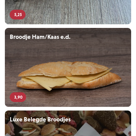
5,25
Broodje Ham/Kaas e.d.
3,90
Luxe Belegde Broodjes