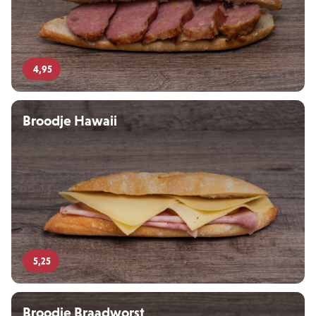
4,95
Broodje Hawaii
5,25
Broodje Braadworst