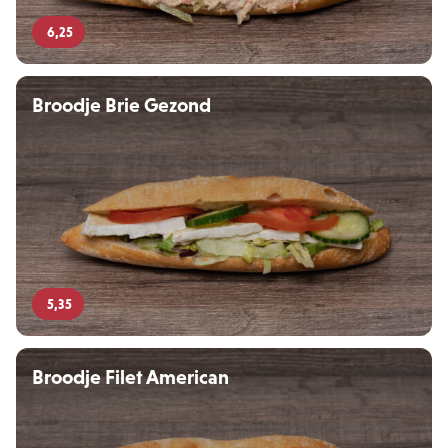
6,25
Broodje Brie Gezond
5,35
Broodje Filet American