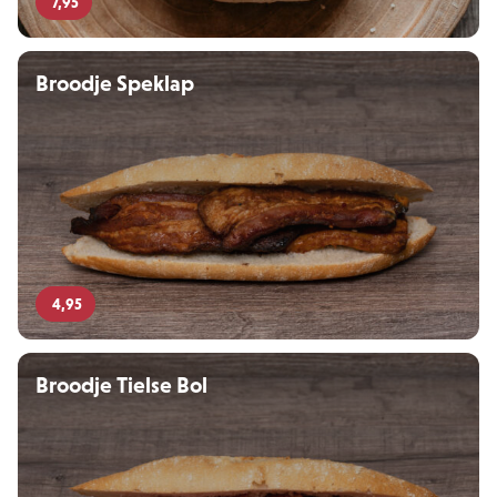
7,95
Broodje Speklap
4,95
Broodje Tielse Bol